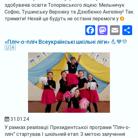
здобувачів освіти Топорівського ліцею: Мельничук
Софію, Тушинську Вероніку та Дзюбенко Ангеліну! Так
тримати! Нехай це будуть не останні перемоги у
Facebook
Masto
Ema
П
«Пліч-о-пліч Всеукраїнські шкільні ліги» 💪💙💛
🇺🇦
31.01.24
У рамках реалізації Президентської програми “Пліч-о-
пліч” стартував І шкільний етап. З метою залучення