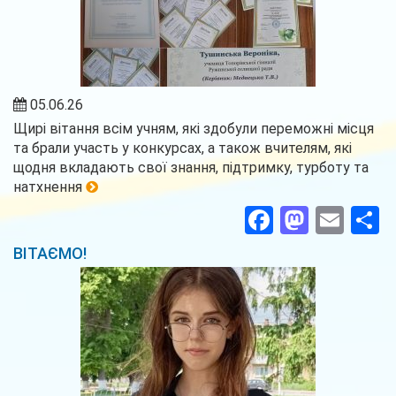
05.06.26
Щирі вітання всім учням, які здобули переможні місця
та брали участь у конкурсах, а також вчителям, які
щодня вкладають свої знання, підтримку, турботу та
натхнення
Facebook
Masto
Ema
П
ВІТАЄМО!