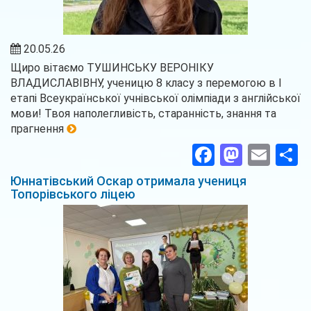
20.05.26
Щиро вітаємо ТУШИНСЬКУ ВЕРОНІКУ
ВЛАДИСЛАВІВНУ, ученицю 8 класу з перемогою в І
етапі Всеукраїнської учнівської олімпіади з англійської
мови! Твоя наполегливість, старанність, знання та
прагнення
Facebook
Masto
Ema
П
Юннатівський Оскар отримала учениця
Топорівського ліцею