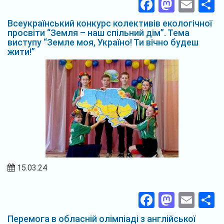
Facebook
Masto
Ema
П
Всеукраїнський конкурс колективів екологічної
просвіти “Земля – наш спільний дім”. Тема
виступу “Земле моя, Україно! Ти вічно будеш
жити!”
15.03.24
Facebook
Masto
Ema
П
Перемога в обласній олімпіаді з англійської