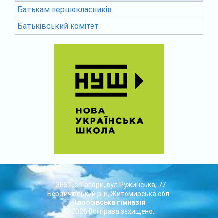
Батькам першокласників
Батьківський комітет
13652, с.Топори, вул.Ружинська, 77
Бердичівський р-н, Житомирська обл.
Топорівська гімназія
© 2026 Всі права захищено.