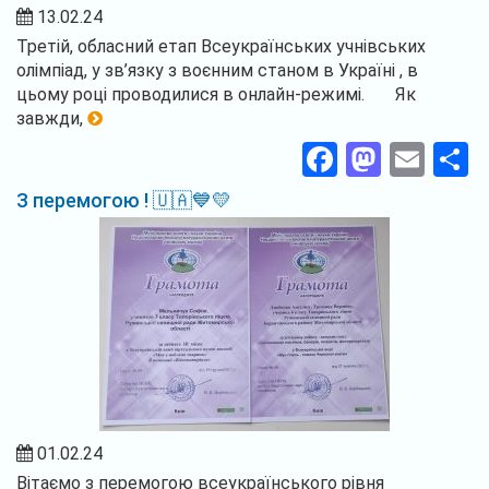
13.02.24
Третій, обласний етап Всеукраїнських учнівських
олімпіад, у зв’язку з воєнним станом в Україні , в
цьому році проводилися в онлайн-режимі. Як
завжди,
Facebook
Masto
Ema
П
З перемогою ! 🇺🇦💙💛
01.02.24
Вітаємо з перемогою всеукраїнського рівня