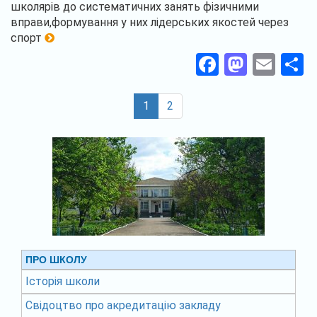
школярів до систематичних занять фізичними
вправи,формування у них лідерських якостей через
спорт
Facebook
Masto
Ema
П
(current)
1
2
ПРО ШКОЛУ
Історія школи
Свідоцтво про акредитацію закладу