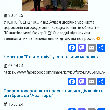
30.01.25
У КЗПО “ОЕНЦ” ЖОР відбулася щорічна урочиста
церемонія нагородження кращих юннатів області –
“Юннатівський Оскар”! 🏆 Сьогодні відзначили
талановитих та наполегливих дітей, які не просто
Facebook
Masto
Ema
П
Челендж “Пліч-о-пліч” у соціальних мережах
03.04.24
https://www.facebook.com/share/p/9bDfgt5Br8Q6sMLA/
Facebook
Masto
Ema
П
Природоохоронна та просвітницька діяльність
агітбригади “Авангард”
15.03.24