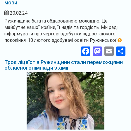
мови
20.02.24
Ружинщина багата обдарованою молоддю. Це
майбутнє нашої країни, її надія та гордість. Ми раді
інформувати про чергові здобутки підростаючого
покоління. 18 лютого здобувачі освіти Ружинської
Facebook
Masto
Ema
П
Троє ліцеїстів Ружинщини стали переможцями
обласної олімпіади з хімії