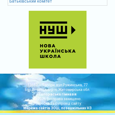
Батьківський комітет
13652, с.Топори, вул.Ружинська, 77
Бердичівський р-н, Житомирська обл.
Топорівська гімназія
© 2026 Всі права захищено.
Розробка та супровід сайту:
Мережа сайтів ЗОШ, позашкільних НЗ