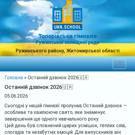
Топорівська гімназія
Ружинської селищної ради
Ружинського району, Житомирської області
Toggle
navigat
Головна
»
Останній дзвінок 2026🇺🇦
Останній дзвінок 2026🇺🇦
05.06.2026
Сьогодні у нашій гімназії пролунав Останній дзвінок —
особливе та хвилююче свято, яке знаменує
завершення ще одного навчального року.
Цей день був сповнений щирих усмішок, теплих слів,
спогадів та незабутніх емоцій. Для випускників він