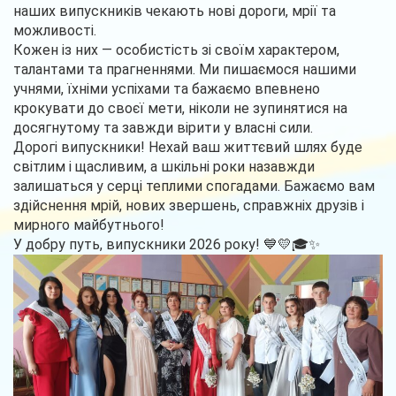
наших випускників чекають нові дороги, мрії та
можливості.
Кожен із них — особистість зі своїм характером,
талантами та прагненнями. Ми пишаємося нашими
учнями, їхніми успіхами та бажаємо впевнено
крокувати до своєї мети, ніколи не зупинятися на
досягнутому та завжди вірити у власні сили.
Дорогі випускники! Нехай ваш життєвий шлях буде
світлим і щасливим, а шкільні роки назавжди
залишаться у серці теплими спогадами. Бажаємо вам
здійснення мрій, нових звершень, справжніх друзів і
мирного майбутнього!
У добру путь, випускники 2026 року! 💙💛🎓✨