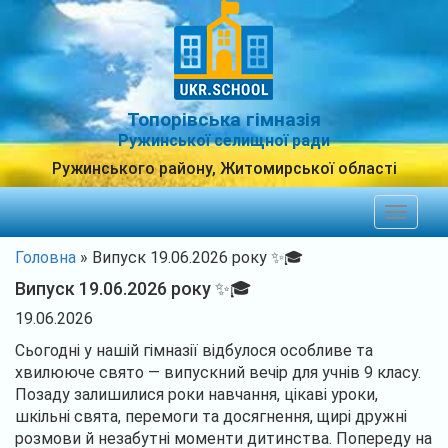
Топорівська гімназія
Ружинської селищної ради
Ружинського району, Житомирської області
Toggle
navigat
Головна
»
Випуск 19.06.2026 року ✨️🎓
Випуск 19.06.2026 року ✨️🎓
19.06.2026
Сьогодні у нашій гімназії відбулося особливе та
хвилююче свято — випускний вечір для учнів 9 класу.
Позаду залишилися роки навчання, цікаві уроки,
шкільні свята, перемоги та досягнення, щирі дружні
розмови й незабутні моменти дитинства. Попереду на